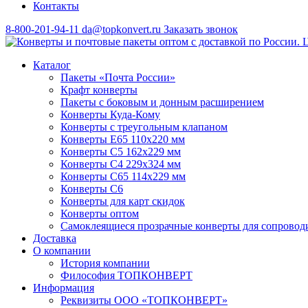
Контакты
8-800-201-94-11
da@topkonvert.ru
Заказать звонок
Каталог
Пакеты «Почта России»
Крафт конверты
Пакеты с боковым и донным расширением
Конверты Куда-Кому
Конверты с треугольным клапаном
Конверты Е65 110х220 мм
Конверты С5 162х229 мм
Конверты С4 229х324 мм
Конверты С65 114х229 мм
Конверты С6
Конверты для карт скидок
Конверты оптом
Самоклеящиеся прозрачные конверты для сопровод
Доставка
О компании
История компании
Философия ТОПКОНВЕРТ
Информация
Реквизиты ООО «ТОПКОНВЕРТ»