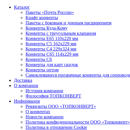
Каталог
Пакеты «Почта России»
Крафт конверты
Пакеты с боковым и донным расширением
Конверты Куда-Кому
Конверты с треугольным клапаном
Конверты Е65 110х220 мм
Конверты С5 162х229 мм
Конверты С4 229х324 мм
Конверты С65 114х229 мм
Конверты С6
Конверты для карт скидок
Конверты оптом
Самоклеящиеся прозрачные конверты для сопровод
Доставка
О компании
История компании
Философия ТОПКОНВЕРТ
Информация
Реквизиты ООО «ТОПКОНВЕРТ»
О конвертах
Новости компании
Политика конфиденциальности ООО «Топконверт»
Политика в отношении Cookie