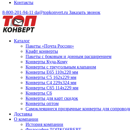
Контакты
8-800-201-94-11
da@topkonvert.ru
Заказать звонок
Каталог
Пакеты «Почта России»
Крафт конверты
Пакеты с боковым и донным расширением
Конверты Куда-Кому
Конверты с треугольным клапаном
Конверты Е65 110х220 мм
Конверты С5 162х229 мм
Конверты С4 229х324 мм
Конверты С65 114х229 мм
Конверты С6
Конверты для карт скидок
Конверты оптом
Самоклеящиеся прозрачные конверты для сопровод
Доставка
О компании
История компании
Философия ТОПКОНВЕРТ