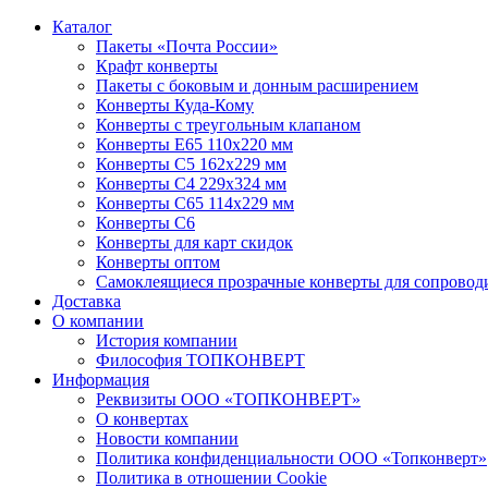
Каталог
Пакеты «Почта России»
Крафт конверты
Пакеты с боковым и донным расширением
Конверты Куда-Кому
Конверты с треугольным клапаном
Конверты Е65 110х220 мм
Конверты С5 162х229 мм
Конверты С4 229х324 мм
Конверты С65 114х229 мм
Конверты С6
Конверты для карт скидок
Конверты оптом
Самоклеящиеся прозрачные конверты для сопровод
Доставка
О компании
История компании
Философия ТОПКОНВЕРТ
Информация
Реквизиты ООО «ТОПКОНВЕРТ»
О конвертах
Новости компании
Политика конфиденциальности ООО «Топконверт»
Политика в отношении Cookie