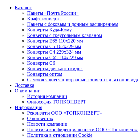
Каталог
Пакеты «Почта России»
Крафт конверты
Пакеты с боковым и донным расширением
Конверты Куда-Кому
Конверты с треугольным клапаном
Конверты Е65 110х220 мм
Конверты С5 162х229 мм
Конверты С4 229х324 мм
Конверты С65 114х229 мм
Конверты С6
Конверты для карт скидок
Конверты оптом
Самоклеящиеся прозрачные конверты для сопровод
Доставка
О компании
История компании
Философия ТОПКОНВЕРТ
Информация
Реквизиты ООО «ТОПКОНВЕРТ»
О конвертах
Новости компании
Политика конфиденциальности ООО «Топконверт»
Политика в отношении Cookie