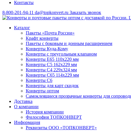
Контакты
8-800-201-94-11
da@topkonvert.ru
Заказать звонок
Каталог
Пакеты «Почта России»
Крафт конверты
Пакеты с боковым и донным расширением
Конверты Куда-Кому
Конверты с треугольным клапаном
Конверты Е65 110х220 мм
Конверты С5 162х229 мм
Конверты С4 229х324 мм
Конверты С65 114х229 мм
Конверты С6
Конверты для карт скидок
Конверты оптом
Самоклеящиеся прозрачные конверты для сопровод
Доставка
О компании
История компании
Философия ТОПКОНВЕРТ
Информация
Реквизиты ООО «ТОПКОНВЕРТ»