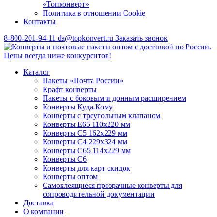
«Топконверт»
Политика в отношении Cookie
Контакты
8-800-201-94-11
da@topkonvert.ru
Заказать звонок
Каталог
Пакеты «Почта России»
Крафт конверты
Пакеты с боковым и донным расширением
Конверты Куда-Кому
Конверты с треугольным клапаном
Конверты Е65 110х220 мм
Конверты С5 162х229 мм
Конверты С4 229х324 мм
Конверты С65 114х229 мм
Конверты С6
Конверты для карт скидок
Конверты оптом
Самоклеящиеся прозрачные конверты для
сопроводительной документации
Доставка
О компании